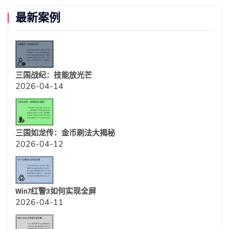
最新案例
三国战纪：技能放光芒
2026-04-14
三国如龙传：金币刷法大揭秘
2026-04-12
Win7红警3如何实现全屏
2026-04-11