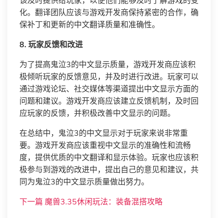
该及时提供给玩家，以便他们能够及时了解游戏的变
化。翻译团队应该与游戏开发商保持紧密的合作，确
保补丁和更新的中文翻译质量和准确性。
8. 玩家反馈和改进
为了提高鬼泣3的中文显示质量，游戏开发商应该积
极倾听玩家的反馈意见，并及时进行改进。玩家可以
通过游戏论坛、社交媒体等渠道提出中文显示方面的
问题和建议。游戏开发商应该建立反馈机制，及时回
应玩家的反馈，并积极改善中文显示的问题。
在总结中，鬼泣3的中文显示对于玩家来说非常重
要。游戏开发商应该重视中文显示的准确性和流畅
度，提供优质的中文翻译和显示体验。玩家也应该积
极参与到游戏的改进中，提出自己的意见和建议，共
同为鬼泣3的中文显示质量做出努力。
下一篇
魔兽3.35休闲玩法：装备混搭攻略